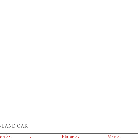
WLAND OAK
gorías:
22.5X90
,
Revestimiento
Etiqueta:
BOWLAND
Marca:
Argenta