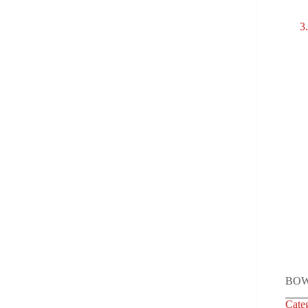
BO
Cate