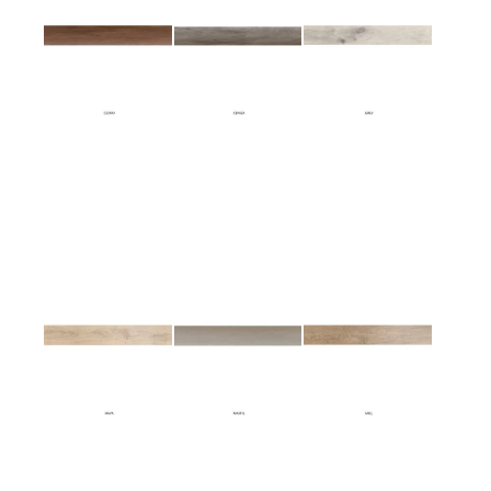
CEDRO PISO
CENIZA PISO
GREY PISO SPC
SPC
SPC
VINILICO
APARIENCIA
APARIENCIA
APARIENCIA
MADERA
MADERA
MADERA
HAYA PISO SPC
MARFIL PISO
MIEL PISO SPC
APARIENCIA
SPC
APARIENCIA