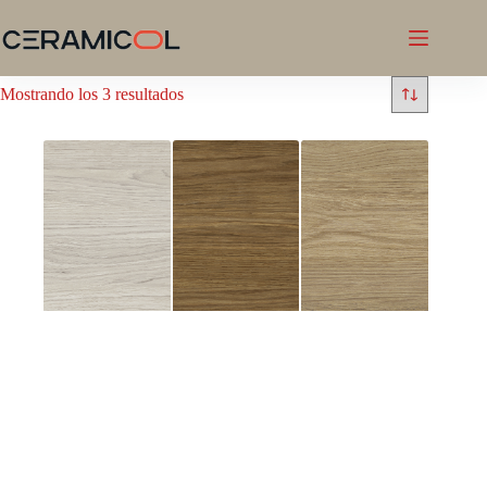
Saltar
al
contenido
Mostrando los 3 resultados
BOWLAND
BOWLAND
BOWLAND
GREIGE
HONEY
OAK