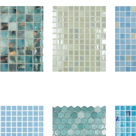
TELAR ORION 5802
FIREGLASS 412
FIREGL
41