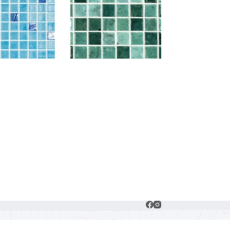
A 501/734
NATURE BALI 5608
RQUESA