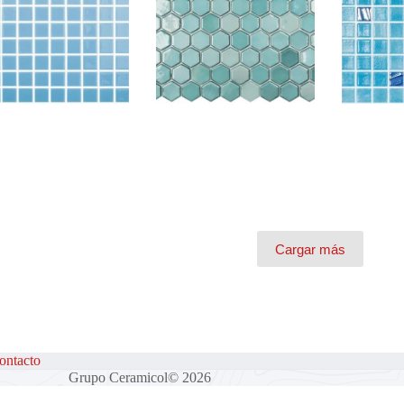
SO TURQUESA 102
LUX TURQUOISE 6001
MALL
MALLA
TU
Cargar más
ontacto
Grupo Ceramicol© 2026